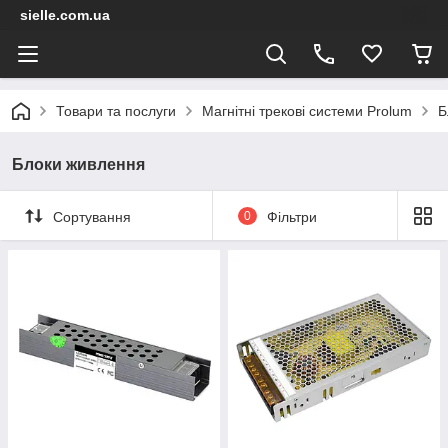
sielle.com.ua
Товари та послуги
Магнітні трекові системи Prolum
Б
Блоки живлення
Сортування
0
Фільтри