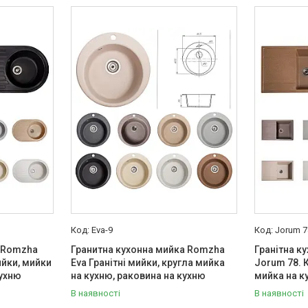
Eva-9
Jorum 7
а Romzha
Гранитна кухонна мийка Romzha
Гранітна к
ийки, мийки
Eva Гранітні мийки, кругла мийка
Jorum 78. 
кухню
на кухню, раковина на кухню
мийка на к
В наявності
В наявності