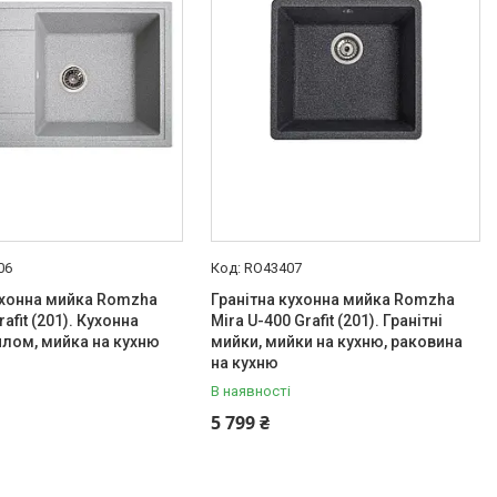
06
RO43407
ухонна мийка Romzha
Гранітна кухонна мийка Romzha
afit (201). Кухонна
Mira U-400 Grafit (201). Гранітні
илом, мийка на кухню
мийки, мийки на кухню, раковина
на кухню
В наявності
5 799 ₴