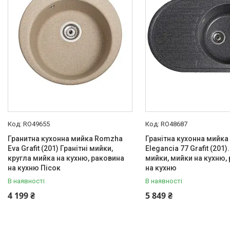
RO49655
RO48687
Гранитна кухонна мийка Romzha
Гранітна кухонна мийк
Eva Grafit (201) Гранітні мийки,
Elegancia 77 Grafit (201).
кругла мийка на кухню, раковина
мийки, мийки на кухню,
на кухню Пісок
на кухню
В наявності
В наявності
4 199 ₴
5 849 ₴