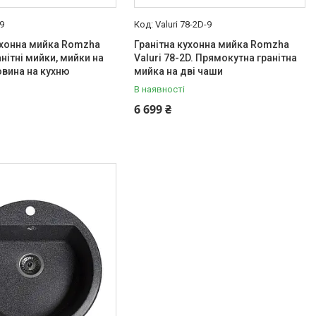
9
Valuri 78-2D-9
ухонна мийка Romzha
Гранітна кухонна мийка Romzha
нітні мийки, мийки на
Valuri 78-2D. Прямокутна гранітна
овина на кухню
мийка на дві чаши
В наявності
6 699 ₴