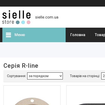
sielle.com.ua
Меню
Головна
Товар
Фільтри
Ціна
Серія R-line
Наявність
В наявності
341