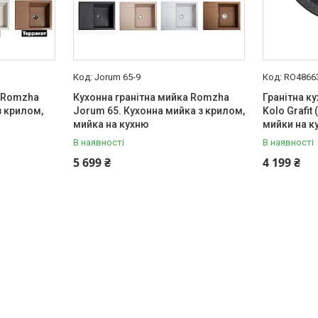
Jorum 65-9
RO4866
а Romzha
Кухонна гранітна мийка Romzha
Гранітна к
з крилом,
Jorum 65. Кухонна мийка з крилом,
Kolo Grafit 
мийка на кухню
мийки на к
В наявності
В наявності
5 699 ₴
4 199 ₴