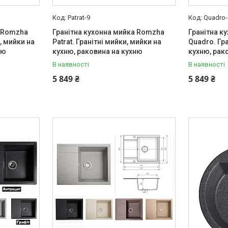
Patrat-9
Quadro-
а Romzha
Гранітна кухонна мийка Romzha
Гранітна к
и, мийки на
Patrat. Гранітні мийки, мийки на
Quadro. Гра
ню
кухню, раковина на кухню
кухню, рак
В наявності
В наявності
5 849 ₴
5 849 ₴