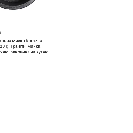
3
ухонна мийка Romzha
(201). Гранітні мийки,
ухню, раковина на кухню