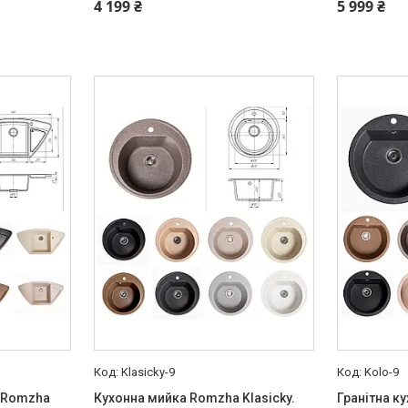
4 199 ₴
5 999 ₴
Klasicky-9
Kolo-9
а Romzha
Кухонна мийка Romzha Klasicky.
Гранітна к