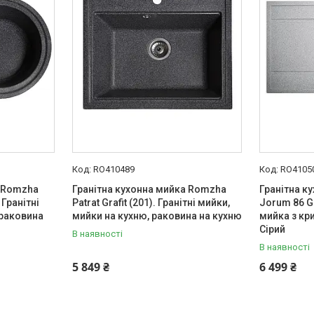
RO410489
RO4105
а Romzha
Гранітна кухонна мийка Romzha
Гранітна к
 Гранітні
Patrat Grafit (201). Гранітні мийки,
Jorum 86 Gr
 раковина
мийки на кухню, раковина на кухню
мийка з кр
Сірий
В наявності
В наявності
5 849 ₴
6 499 ₴