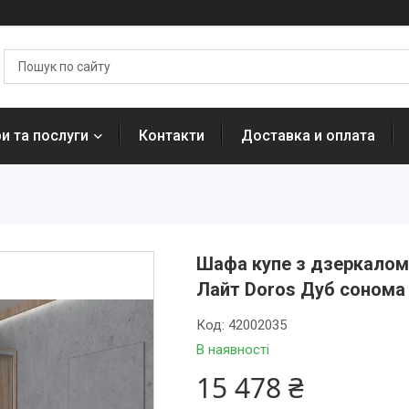
и та послуги
Контакти
Доставка и оплата
Шафа купе з дзеркалом 
Лайт Doros Дуб сонома 
Код:
42002035
В наявності
15 478 ₴