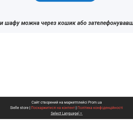
и шафу можна через кошик або зателефонував
Сайт створений на маркетплейсі
Prom.ua
Sielle store |
Поскаржитися на контент
|
Політика конфіденційності
Select Language
▼