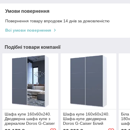
Умови повернення
Повернення товару впродовж 14 днів за домовленістю
Всі умови повернення
Подібні товари компанії
Шафа купе 160х60х240.
Шафа купе 160х60х240.
Біла
Дводверна шафа купе з
Шафа-купе дводверна
180х
дзеркалом Doros G-Caiser
Doros G-Caiser Білий
шафа
білий графіт 1 ДСП / 1
Графіт 2 ДСП / 3 частини.
Cais