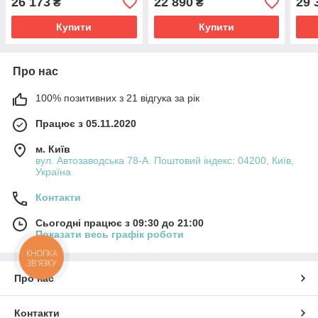
26 173
22 890
29 
₴
₴
дзеркало / 3 частини
Для передпокою, спальні
1 ДС
Купити
Купити
Про нас
100% позитивних з 21 відгука за рік
Працює з 05.11.2020
м. Київ
вул. Автозаводська 78-А. Поштовий індекс: 04200, Київ,
Україна
Контакти
Сьогодні працює з 09:30 до 21:00
Показати весь графік роботи
КНОПКА
ЗВ'ЯЗКУ
Про нас
Контакти