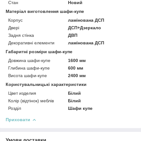
Стан
Новий
Матеріал виготовлення шафи-купе
Корпус
ламінована ДСП
Двері
ДСП+Дзеркало
Задня стінка
ДВП
Декоративні елементи
ламінована ДСП
Габаритні розміри шафи-купе
Довжина шафи-купе
1600 мм
Глибина шафи-купе
600 мм
Висота шафи-купе
2400 мм
Користувальницькі характеристики
Цвет изделия
Білий
Колір (відтінок) меблів
Білий
Розділ
Шафи купе
Приховати
Умови доставки