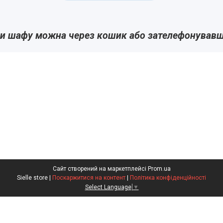
и шафу можна через кошик або зателефонував
Сайт створений на маркетплейсі
Prom.ua
Sielle store |
Поскаржитися на контент
|
Політика конфіденційності
Select Language
▼