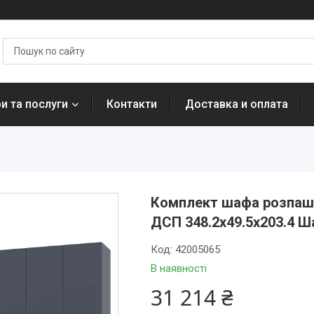
и та послуги
Контакти
Доставка и оплата
Комплект шафа розпашн
ДСП 348.2х49.5х203.4 Ш
Код:
42005065
В наявності
31 214 ₴