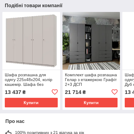
Подібні товари компанії
Шафа розпашна для
Комплект шафа розпашна
Шаф
одягу 225х48х204, колір
Гелар з етажеркою Графіт
одяг
кашемір. Шафа без
2+3 ДСП
Дуб 
дзеркал Promo комплект
231.9х49.5х203.4. Шафа
ДСП
13 437
21 714
13 
₴
₴
2+3 ДСП
для одягу без дзеркал
без 
Купити
Купити
Про нас
100% позитивних з 21 відгука за рік