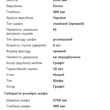
Висота
2040 мм
Виробник
Doros
Глибина
480 мм
Країна виробник
Україна
Тип шафи
лінійний (прямий)
Наявність зовнішніх
Ні
висувних ящиків
Тип фасаду шафи
розпашний
Кількість стулок (дверей)
6 шт.
Форма фасаду
прямий
Наявність дзеркала
не передбачено
Колір (відтінок) меблів
Графіт
Гарантійний термін
18 міс
Стан
Новий
Тип
Шафа
Колір
Графіт
Габаритні розміри шафи
Ширина шафи
2700 мм
Глибина шафи
480 мм