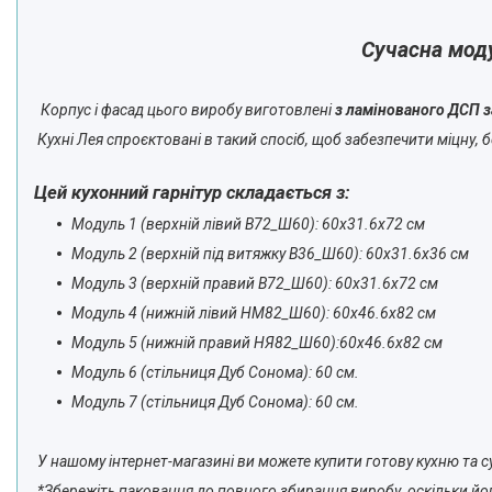
Сучасна мод
Корпус і фасад цього виробу виготовлені
з ламінованого ДСП 
Кухні Лея спроєктовані в такий спосіб, щоб забезпечити міцну, б
Цей кухонний гарнітур складається з:
Модуль 1 (верхній лівий В72_Ш60): 60х31.6х72 см
Модуль 2 (верхній під витяжку В36_Ш60): 60х31.6х36 см
Модуль 3 (верхній правий В72_Ш60): 60х31.6х72 см
Модуль 4 (нижній лівий НМ82_Ш60): 60х46.6х82 см
Модуль 5 (нижній правий НЯ82_Ш60):60х46.6х82 см
Модуль 6 (стільниця Дуб Сонома): 60 см.
Модуль 7 (стільниця Дуб Сонома): 60 см.
У нашому інтернет-магазині ви можете купити готову кухню та су
*Збережіть паковання до повного збирання виробу, оскільки йог