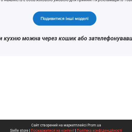
и кухню можна через кошик або зателефонував
Сайт створений на маркетплейсі
Prom.ua
Sielle store |
Поскаржитися на контент
|
Політика конфіденційності