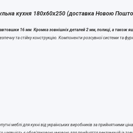
ульна кухня 180х60х250 (доставка Новою Поштою
завтовшки 16 мм
.
Кромка зовнішніх деталей 2 мм, полиці, а також 
езпечну та стійку конструкцію. Компоненти розсувної системи та фурні
путні меблі для кухні від українських виробників за прийнятними цін
о наявність є обов'язковою умовою для прийняття рекламацій із тов