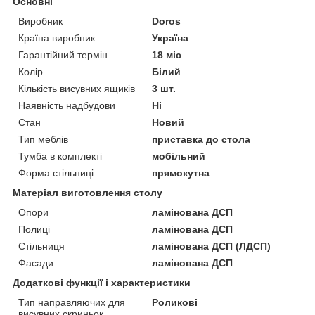
Основні
Виробник
Doros
Країна виробник
Україна
Гарантійний термін
18 міс
Колір
Білий
Кількість висувних ящиків
3 шт.
Наявність надбудови
Ні
Стан
Новий
Тип меблів
приставка до стола
Тумба в комплекті
мобільний
Форма стільниці
прямокутна
Матеріал виготовлення столу
Опори
ламінована ДСП
Полиці
ламінована ДСП
Стільниця
ламінована ДСП (ЛДСП)
Фасади
ламінована ДСП
Додаткові функції і характеристики
Тип направляючих для
Роликові
висувних скриньок