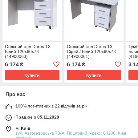
Офісний стіл Doros Т3
Офісний стіл Doros Т3
Тумб
Білий 120х60х78
Сірий / Білий 120х60х78
Біли
(44900063)
(44900061)
(419
6 174
6 174
3 1
₴
₴
Купити
Купити
Про нас
100% позитивних з 22 відгуків за рік
Працює з 05.11.2020
м. Київ
вул. Автозаводська 78-А. Поштовий індекс: 04200, Київ,
Україна