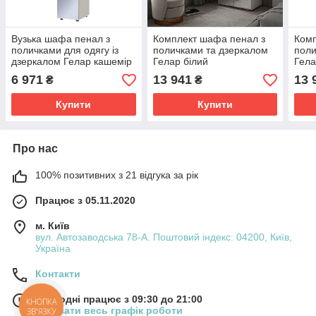
Вузька шафа пенал з
Комплект шафа пенал з
Комп
поличками для одягу із
поличками та дзеркалом
поли
дзеркалом Гелар кашемір
Гелар білий
Гела
39х49.5х203.4. Шафа
78х49.5х203.4. Розпашна
78х4
6 971
13 941
13 
₴
₴
пенал із дзеркалом
шафа із дзеркалом
шафа
Купити
Купити
Про нас
100% позитивних з 21 відгука за рік
Працює з 05.11.2020
м. Київ
вул. Автозаводська 78-А. Поштовий індекс: 04200, Київ,
Україна
Контакти
Сьогодні працює з 09:30 до 21:00
КНОПКА
Показати весь графік роботи
ЗВ'ЯЗКУ