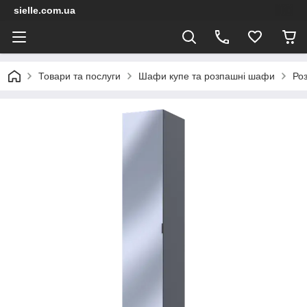
sielle.com.ua
Товари та послуги
Шафи купе та розпашні шафи
Ро