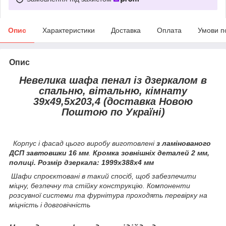
Опис
Характеристики
Доставка
Оплата
Умови п
Опис
Невелика шафа пенал із дзеркалом в
спальню, вітальню, кімнату
39х49,5х203,4 (доставка Новою
Поштою по Україні)
Корпус і фасад цього виробу виготовлені
з ламінованого
ДСП завтовшки 16 мм
.
Кромка зовнішніх деталей 2 мм,
полиці. Розмір дзеркала: 1999х388х4 мм
Шафи спроєктовані в такий спосіб, щоб забезпечити
міцну, безпечну та стійку конструкцію. Компоненти
розсувної системи та фурнітура проходять перевірку на
міцність і довговічність