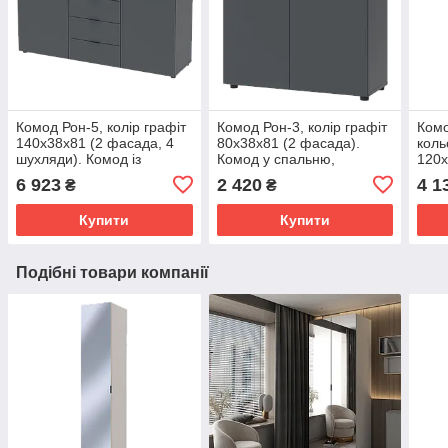
Комод Рон-5, колір графіт
Комод Рон-3, колір графіт
Комо
140х38х81 (2 фасада, 4
80х38х81 (2 фасада).
коль
шухляди). Комод із
Комод у спальню,
120х
висувними шухлядами до
вітальню
Комо
6 923
2 420
4 1
₴
₴
спальні
віта
Купити
Купити
Подібні товари компанії