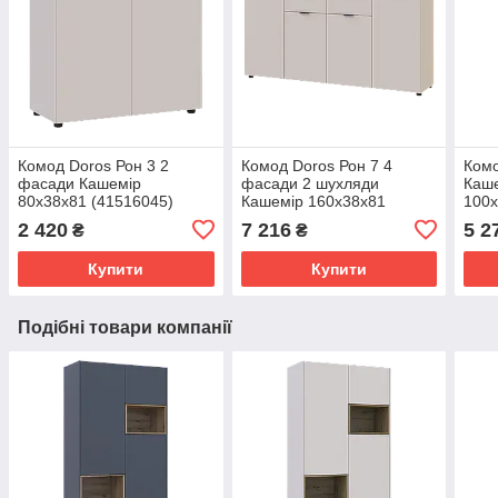
Комод Doros Рон 3 2
Комод Doros Рон 7 4
Комо
фасади Кашемір
фасади 2 шухляди
Каше
80х38х81 (41516045)
Кашемір 160х38х81
100х
(41516049)
каше
2 420
7 216
5 2
₴
₴
ящик
Купити
Купити
Подібні товари компанії