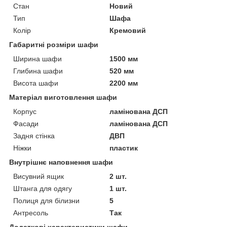
Стан
Новий
Тип
Шафа
Колір
Кремовий
Габаритні розміри шафи
Ширина шафи
1500 мм
Глибина шафи
520 мм
Висота шафи
2200 мм
Матеріал виготовлення шафи
Корпус
ламінована ДСП
Фасади
ламінована ДСП
Задня стінка
ДВП
Ніжки
пластик
Внутрішнє наповнення шафи
Висувний ящик
2 шт.
Штанга для одягу
1 шт.
Полиця для білизни
5
Антресоль
Так
Додаткові характеристики шафи