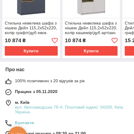
Стильна невелика шафа з
Стильна невелика шафа з
Стил
нішею Дейл 115,2х52х220,
нішею Дейл 115,2х52х220,
Дейл
колір графіт/дуб евок.
колір кашемір/дуб артізан.
граф
Розпашна шафа для одягу
Розпашна шафа для одягу
шафа
10 874
10 874
15 
₴
₴
в спальню
в спальню
спал
Купити
Купити
Про нас
100% позитивних з 20 відгуків за рік
Працює з 05.11.2020
м. Київ
вул. Автозаводська 78-А. Поштовий індекс: 04200, Київ,
Україна
Контакти
Сьогодні працює з 09:30 до 21:00