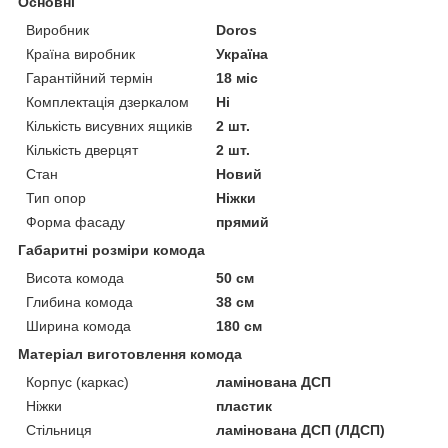
Основні
Виробник
Doros
Країна виробник
Україна
Гарантійний термін
18 міс
Комплектація дзеркалом
Ні
Кількість висувних ящиків
2 шт.
Кількість дверцят
2 шт.
Стан
Новий
Тип опор
Ніжки
Форма фасаду
прямий
Габаритні розміри комода
Висота комода
50 см
Глибина комода
38 см
Ширина комода
180 см
Матеріал виготовлення комода
Корпус (каркас)
ламінована ДСП
Ніжки
пластик
Стільниця
ламінована ДСП (ЛДСП)