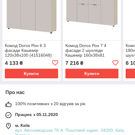
Комод Doros Рон 6 3
Комод Doros Рон 7 4
Комо
фасади Кашемір
фасади 2 шухляди
180х
120х38х100 (41516048)
Кашемір 160х38х81
шухл
(41516049)
вису
4 133
7 216
6 1
₴
₴
спал
Купити
Купити
Про нас
100% позитивних з 20 відгуків за рік
Працює з 05.11.2020
м. Київ
вул. Автозаводська 78-А. Поштовий індекс: 04200, Київ,
Україна