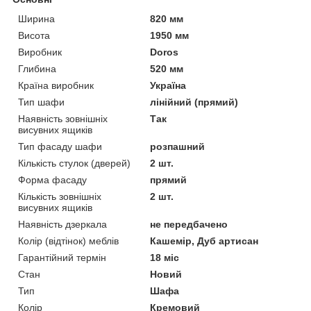
Ширина
820 мм
Висота
1950 мм
Виробник
Doros
Глибина
520 мм
Країна виробник
Україна
Тип шафи
лінійний (прямий)
Наявність зовнішніх
Так
висувних ящиків
Тип фасаду шафи
розпашний
Кількість стулок (дверей)
2 шт.
Форма фасаду
прямий
Кількість зовнішніх
2 шт.
висувних ящиків
Наявність дзеркала
не передбачено
Колір (відтінок) меблів
Кашемір, Дуб артисан
Гарантійний термін
18 міс
Стан
Новий
Тип
Шафа
Колір
Кремовий