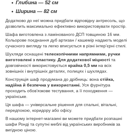
Глибина — 52 см
Ширина — 82 см
Додатково до неї можна придбати відповідну антресоль, що
дозволить максимально ефективно використовувати простір.
Шафа виготовлена з ламінованого ДСП товщиною 16 мм.
Кольорове поєднання дуб артизан / кашемір надають моделі
сучасного вигляду та легко вписується в різні інтер’єрні стилі.
Шухляди оснащені
телескопічними напрямними, ручки
виготовлені з пластику. Для додаткової міцності
та
довговічності використовується
крайка 0,5 мм
на всіх
зовнішніх і внутрішніх деталях, полицях і шухлядах.
Конструкція шаф продумана до дрібниць: вона
стійка,
надійна й безпечна у використанні.
Уся фурнітура
проходить обов’язкове тестування, а її походження —
українське.
Ця шафа — універсальне рішення для спальні, вітальні,
передпокою, коридору або офісу.
В нашому інтернет-магазині ви можете придбати розпашні
шафи Ронді та супутні меблі від українських виробників за
вигідною ціною.