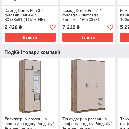
Комод Doros Рон 3 2
Комод Doros Рон 7 4
Комо
фасади Кашемір
фасади 2 шухляди
Каше
80х38х81 (41516045)
Кашемір 160х38х81
100х
(41516049)
каше
2 420
7 216
5 2
₴
₴
ящик
Купити
Купити
Подібні товари компанії
Двохдверна розпашна
Трьохдверна розпашна
Трь
шафа для одягу Ронді Дуб
шафа для одягу Ронді Дуб
шафа
Артізан/Кашемір
Артізан/Кашемір
Арті