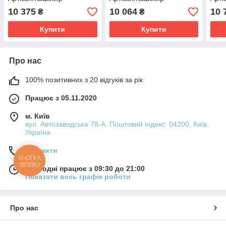
82х52х236. Світла шафа
121х52х195. Світла шафа
121х
10 375
10 064
10 
₴
₴
для одягу з дзеркалом та
для одягу без дзеркала
для 
антресолею
Купити
Купити
Про нас
100% позитивних з 20 відгуків за рік
Працює з 05.11.2020
м. Київ
вул. Автозаводська 78-А. Поштовий індекс: 04200, Київ,
Україна
Контакти
КНОПКА
ЗВ'ЯЗКУ
Сьогодні працює з 09:30 до 21:00
Показати весь графік роботи
Про нас