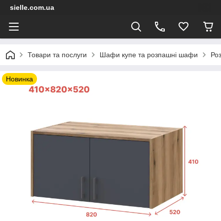
sielle.com.ua
Товари та послуги
Шафи купе та розпашні шафи
Ро
Новинка