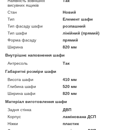
Наявність зовнішніх
Так
висувних ящиків
Стан
Новий
Тип
Елемент шафи
Тип фасаду шафи
розпашний
Тип шафи
лінійний (прямий)
Форма фасаду
прямий
Ширина
820 мм
Внутрішнє наповнення шафи
Антресоль
Так
Габаритні розміри шафи
Висота шафи
410 мм
Глибина шафи
520 мм
Ширина шафи
820 мм
Матеріал виготовлення шафи
Задня стінка
ДВП
Корпус
ламінована ДСП
Ніжки
пластик