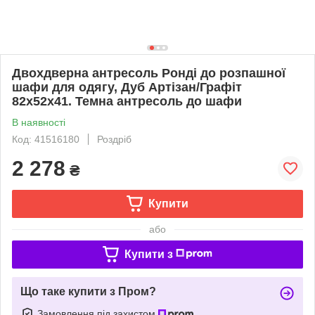
Двохдверна антресоль Ронді до розпашної
шафи для одягу, Дуб Артізан/Графіт
82х52х41. Темна антресоль до шафи
В наявності
Код: 41516180
Роздріб
2 278
₴
Купити
або
Купити з
Що таке купити з Пром?
Замовлення під захистом