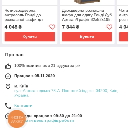
Чотирьохдверна
Двохдверна розпашна
Чот
антресоль Ронді до
шафа для одягу Ронді Дуб
антр
розпашної шафи для
Артізан/Графіт 82х52х195.
роз
одягу, Дуб Артізан/
Темна шафа для одягу з
одяг
4 048
7 844
4 0
₴
₴
Кашемір 160х52х41.
дзеркалом
160х
Світла антресоль до
ант
Купити
Купити
шафи
Про нас
100% позитивних з 21 відгука за рік
Працює з 05.11.2020
м. Київ
вул. Автозаводська 78-А. Поштовий індекс: 04200, Київ,
Україна
Контакти
Сьогодні працює з 09:30 до 21:00
КНОПКА
Показати весь графік роботи
ЗВ'ЯЗКУ