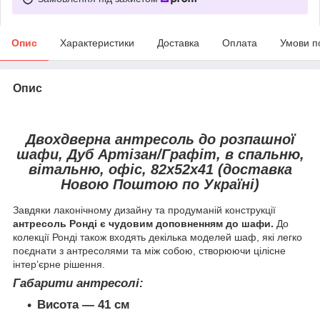
Опис
Характеристики
Доставка
Оплата
Умови п
Опис
Двохдверна антресоль до розпашної
шафи, Дуб Артізан/Графіт, в спальню,
вітальню, офіс, 82х52х41 (доставка
Новою Поштою по Україні)
Завдяки лаконічному дизайну та продуманій конструкції
антресоль Ронді є чудовим доповненням до шафи.
До
колекції Ронді також входять декілька моделей шаф, які легко
поєднати з антресолями та між собою, створюючи цілісне
інтер’єрне рішення.
Габарити антресолі:
Висота — 41 см