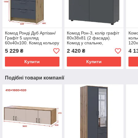
Комод Ронді Дуб Артізан/
Комод Рон-3, колір графіт
Комо
Графіт 5 шухляд
80х38х81 (2 фасада).
коль
60х40х100. Комод кольору
Комод у спальню,
120х
графіт із висувними
вітальню
Комо
5 229
2 420
4 1
₴
₴
ящиками до спальні
віта
Купити
Купити
Подібні товари компанії