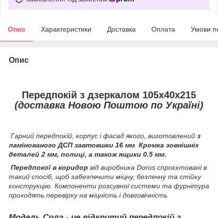
Опис
Характеристики
Доставка
Оплата
Умови п
Опис
Передпокій з дзеркалом 105х40х215
(доставка Новою Поштою по Україні)
Гарний передпокій, корпус і фасад якого, виготовлений
з
ламінованого ДСП завтовшки 16 мм
.
Кромка зовнішніх
деталей 2 мм, полиці, а також ящики 0.5 мм.
Передпокої в коридор
від виробника Doros спроєктовані в
такий спосіб, щоб забезпечити міцну, безпечну та стійку
конструкцію. Компоненти розсувної системи та фурнітура
проходять перевірку на міцність і довговічність
Модель Сола - це відкритий передпокій з