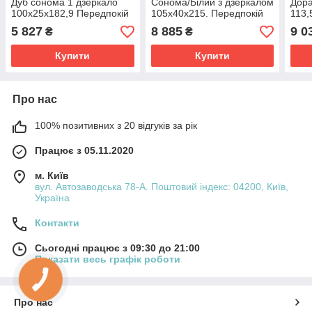
Дуб сонома 1 дзеркало
Сонома/Білий з дзеркалом
Дора
100х25х182,9 Передпокій
105х40х215. Передпокій
113,
меблі. Сучасні передпокої.
меблі. Сучасні передпокої.
мебл
5 827
8 885
9 0
₴
₴
Меблевий міні передпокій
Меблевий передпокій
Мебл
Купити
Купити
Про нас
100% позитивних з 20 відгуків за рік
Працює з 05.11.2020
м. Київ
вул. Автозаводська 78-А. Поштовий індекс: 04200, Київ,
Україна
Контакти
Сьогодні працює з 09:30 до 21:00
Показати весь графік роботи
Про нас