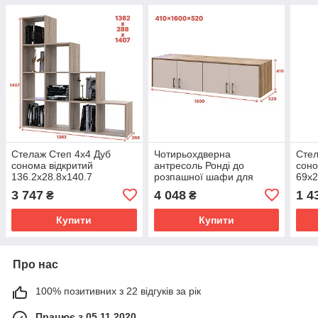
Стелаж Степ 4х4 Дуб
Чотирьохдверна
Стел
сонома відкритий
антресоль Ронді до
соно
136.2х28.8х140.7
розпашної шафи для
69х2
одягу, Дуб Артізан/
3 747
4 048
1 4
₴
₴
Кашемір 160х52х41.
Світла антресоль до
Купити
Купити
шафи
Про нас
100% позитивних з 22 відгуків за рік
Працює з 05.11.2020