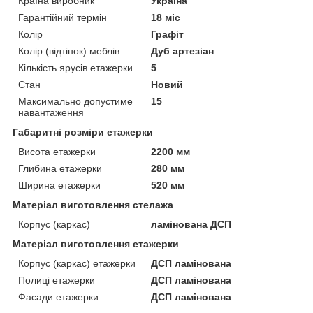
Країна виробник
Україна
Гарантійний термін
18 міс
Колір
Графіт
Колір (відтінок) меблів
Дуб артезіан
Кількість ярусів етажерки
5
Стан
Новий
Максимально допустиме
15
навантаження
Габаритні розміри етажерки
Висота етажерки
2200 мм
Глибина етажерки
280 мм
Ширина етажерки
520 мм
Матеріал виготовлення стелажа
Корпус (каркас)
ламінована ДСП
Матеріал виготовлення етажерки
Корпус (каркас) етажерки
ДСП ламінована
Полиці етажерки
ДСП ламінована
Фасади етажерки
ДСП ламінована