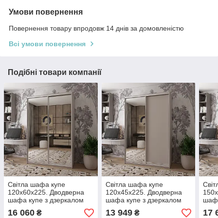
Умови повернення
Повернення товару впродовж 14 днів за домовленістю
Всі умови повернення
Подібні товари компанії
Світла шафа купе
Світла шафа купе
Світ
120х60х225. Дводверна
120х45х225. Дводверна
150х
шафа купе з дзеркалом
шафа купе з дзеркалом
шафа
Сіті Лайт Кашемір 2
Сіті Лайт Кашемір 1 ДСП /
Сіті
16 060
13 949
17 
₴
₴
дзеркала. Шафа у
1 дзеркало. Шафа у
1 дз