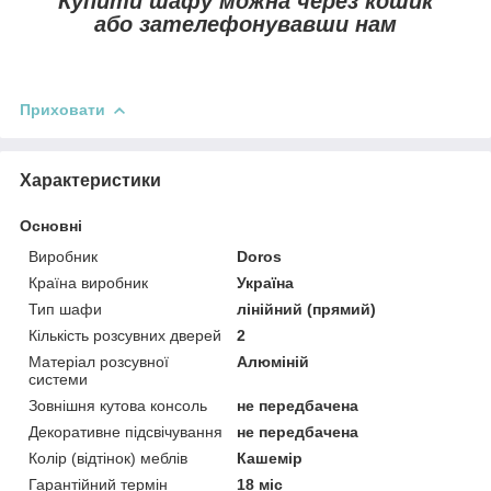
Купити шафу можна через кошик
або зателефонувавши нам
Приховати
Характеристики
Основні
Виробник
Doros
Країна виробник
Україна
Тип шафи
лінійний (прямий)
Кількість розсувних дверей
2
Матеріал розсувної
Алюміній
системи
Зовнішня кутова консоль
не передбачена
Декоративне підсвічування
не передбачена
Колір (відтінок) меблів
Кашемір
Гарантійний термін
18 міс