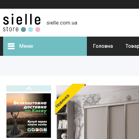
sielle.com.ua
Меню
Головна
Товар
Новинка