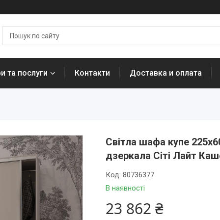
и та послуги
Контакти
Доставка и оплата
Світла шафа купе 225х6
дзеркала Сіті Лайт Каш
Код:
80736377
В наявності
23 862 ₴