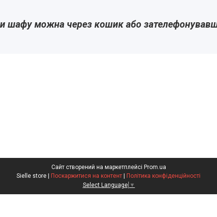
и шафу можна через кошик або зателефонував
Сайт створений на маркетплейсі
Prom.ua
Sielle store |
Поскаржитися на контент
|
Політика конфіденційності
Select Language
▼