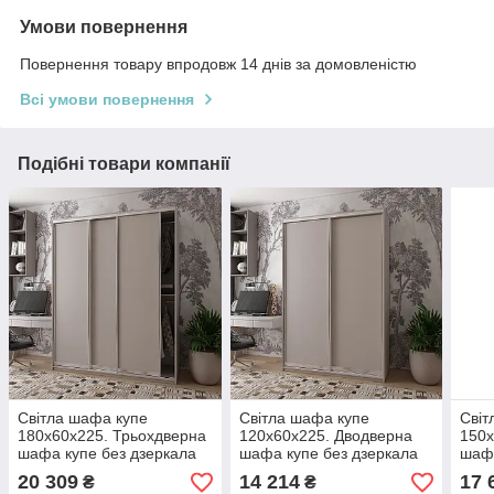
Умови повернення
Повернення товару впродовж 14 днів за домовленістю
Всі умови повернення
Подібні товари компанії
Світла шафа купе
Світла шафа купе
Світ
180х60х225. Трьохдверна
120х60х225. Дводверна
150х
шафа купе без дзеркала
шафа купе без дзеркала
шафа
Сіті Лайт Кашемір 3 ДСП.
Сіті Лайт Кашемір 2 ДСП.
Сіті
20 309
14 214
17 
₴
₴
Шафа у вітальню
Шафа у вітальню
1 дз