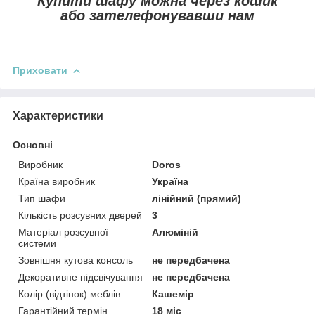
Купити шафу можна через кошик
або зателефонувавши нам
Приховати
Характеристики
Основні
Виробник
Doros
Країна виробник
Україна
Тип шафи
лінійний (прямий)
Кількість розсувних дверей
3
Матеріал розсувної
Алюміній
системи
Зовнішня кутова консоль
не передбачена
Декоративне підсвічування
не передбачена
Колір (відтінок) меблів
Кашемір
Гарантійний термін
18 міс