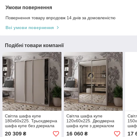
Умови повернення
Повернення товару впродовж 14 днів за домовленістю
Всі умови повернення
Подібні товари компанії
Світла шафа купе
Світла шафа купе
Світ
180х60х225. Трьохдверна
120х60х225. Дводверна
150х
шафа купе без дзеркала
шафа купе з дзеркалом
шафа
Сіті Лайт Кашемір 3 ДСП.
Сіті Лайт Кашемір 2
Сіті
20 309
16 060
17 
₴
₴
Шафа у вітальню
дзеркала. Шафа у
1 дз