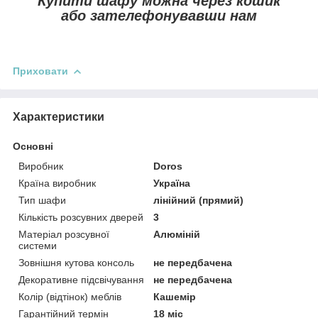
Купити шафу можна через кошик
або зателефонувавши нам
Приховати
Характеристики
Основні
Виробник
Doros
Країна виробник
Україна
Тип шафи
лінійний (прямий)
Кількість розсувних дверей
3
Матеріал розсувної
Алюміній
системи
Зовнішня кутова консоль
не передбачена
Декоративне підсвічування
не передбачена
Колір (відтінок) меблів
Кашемір
Гарантійний термін
18 міс