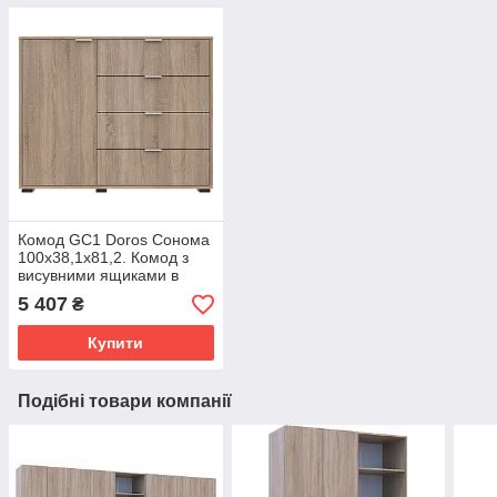
Комод GС1 Doros Сонома
100х38,1х81,2. Комод з
висувними ящиками в
спальню, вітальню, 4
5 407
₴
ящики
Купити
Подібні товари компанії