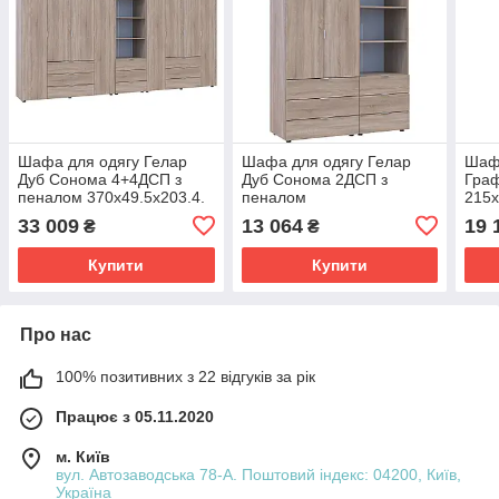
Шафа для одягу Гелар
Шафа для одягу Гелар
Шафа
Дуб Сонома 4+4ДСП з
Дуб Сонома 2ДСП з
Граф
пеналом 370х49.5х203.4.
пеналом
215х
Шафа для одягу
137.5х49.5х203.4. Шафа
для 
33 009
13 064
19 
₴
₴
дводверна
для одягу дводверна
Купити
Купити
Про нас
100% позитивних з 22 відгуків за рік
Працює з 05.11.2020
м. Київ
вул. Автозаводська 78-А. Поштовий індекс: 04200, Київ,
Україна