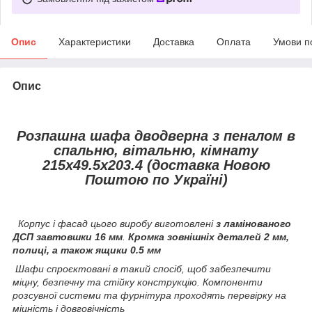
Опис
Характеристики
Доставка
Оплата
Умови п
Опис
Розпашна шафа дводверна з пеналом в
спальню, вітальню, кімнату
215х49.5х203.4 (доставка Новою
Поштою по Україні)
Корпус і фасад цього виробу виготовлені
з ламінованого
ДСП завтовшки 16 мм
.
Кромка зовнішніх деталей 2 мм,
полиці, а також ящики 0.5 мм
Шафи спроєктовані в такий спосіб, щоб забезпечити
міцну, безпечну та стійку конструкцію. Компоненти
розсувної системи та фурнітура проходять перевірку на
міцність і довговічність