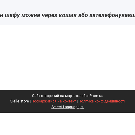
и шафу можна через кошик або зателефонував
Сайт створений на маркетплейсі
Prom.ua
Sielle store |
Поскаржитися на контент
|
Політика конфіденційності
Select Language
▼