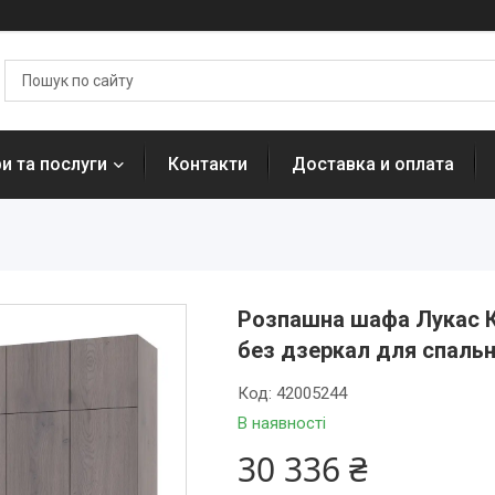
и та послуги
Контакти
Доставка и оплата
Розпашна шафа Лукас К
без дзеркал для спальн
Код:
42005244
В наявності
30 336 ₴