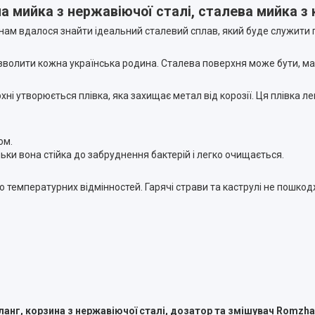
а мийка з нержавіючої сталі, сталева мийка з
ам вдалося знайти ідеальний сталевий сплав, який буде служити пр
зволити кожна українська родина. Сталева поверхня може бути, м
рхні утворюється плівка, яка захищає метал від корозії. Ця плівка 
ом.
ільки вона стійка до забруднення бактерій і легко очищається.
і до температурних відмінностей. Гарячі страви та каструлі не пошк
анг, корзина з нержавіючої сталі, дозатор та змішувач Romzha