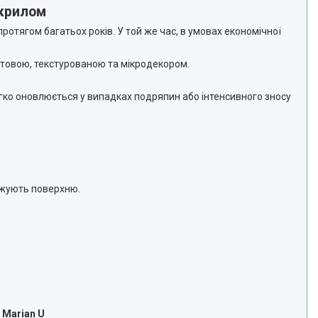
 крилом
отягом багатьох років. У той же час, в умовах економічної
атовою, текстурованою та мікродекором.
легко оновлюється у випадках подряпин або інтенсивного зносу
оджують поверхню.
 Marian U