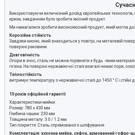
Сучасн
Використовуючи величезний досвід європейських технологів, н
кризи, завданням було зробити якісний продукт.
Ми намагалися зробити високоякісний продукт, який могла до
Корозійна стійкість
Завдяки кисню, який знаходиться у повітрі, на металевій пове
поверхні раковини.
Довговічність
Опори в знос, сталь не можна порівняти з будь -яким матеріал
гігієна. На поверхні нержавіючої сталі взагалі немає пори, оск
Теплостійкість
витримує температуру з нержавіючої сталі до 1450 ° С і стійк
10 років офіційной гарантії
Характеристики мийки:
Розмір: 780 х 430 мм
Глибина чашки: 230 мм
Товщина металу: 3.0 / 1.2 мм
Тип покриття: Сталь спрямованого шліфування
Комплектація: кухонна мийка, сифон, армованний гофро-шл