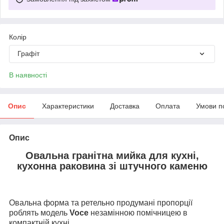
Колір
Графіт
В наявності
Опис
Характеристики
Доставка
Оплата
Умови п
Опис
Овальна гранітна мийка для кухні,
кухонна раковина зі штучного каменю
Овальна форма та ретельно продумані пропорції
роблять модель
Voce
незамінною помічницею в
компактній кухні