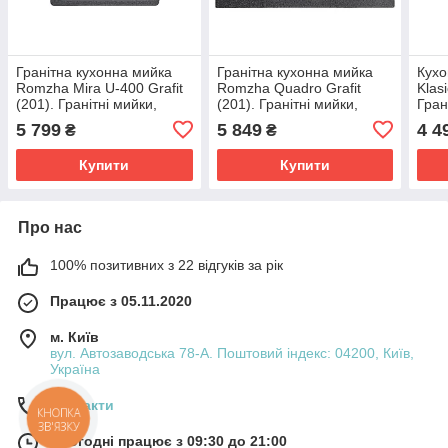
Гранітна кухонна мийка
Гранітна кухонна мийка
Кух
Romzha Mira U-400 Grafit
Romzha Quadro Grafit
Klasi
(201). Гранітні мийки,
(201). Гранітні мийки,
Гран
мийки на кухню, раковина
мийки на кухню, раковина
кухн
5 799
5 849
4 4
₴
₴
на кухню
на кухню
Купити
Купити
Про нас
100% позитивних з 22 відгуків за рік
Працює з 05.11.2020
м. Київ
вул. Автозаводська 78-А. Поштовий індекс: 04200, Київ,
Україна
Контакти
КНОПКА
ЗВ'ЯЗКУ
Сьогодні працює з 09:30 до 21:00