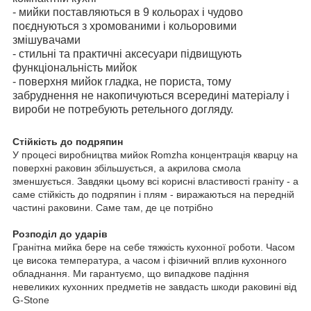
- мийки поставляються в 9 кольорах і чудово
поєднуються з хромованими і кольоровими
змішувачами
- стильні та практичні аксесуари підвищують
функціональність мийок
- поверхня мийок гладка, не пориста, тому
забруднення не накопичуються всередині матеріалу і
вироби не потребують ретельного догляду.
Cтійкість до подряпин
У процесі виробництва мийок Romzha концентрація кварцу на
поверхні раковин збільшується, а акрилова смола
зменшується. Завдяки цьому всі корисні властивості граніту - а
саме стійкість до подряпин і плям - виражаються на передній
частині раковини. Саме там, де це потрібно
Розподіл до ударів
Гранітна мийка бере на себе тяжкість кухонної роботи. Часом
це висока температура, а часом і фізичний вплив кухонного
обладнання. Ми гарантуємо, що випадкове падіння
невеликих кухонних предметів не завдасть шкоди раковині від
G-Stone