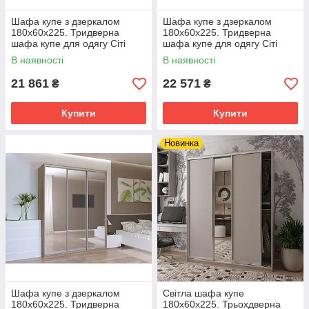
Шафа купе з дзеркалом
Шафа купе з дзеркалом
180х60х225. Тридверна
180х60х225. Тридверна
шафа купе для одягу Сіті
шафа купе для одягу Сіті
Лайт Doros Дуб сонома 2
Лайт Doros Дуб сонома 1
В наявності
В наявності
ДСП / 1 Дзеркало
ДСП / 2 Дзеркала
21 861
22 571
₴
₴
Купити
Купити
Новинка
Шафа купе з дзеркалом
Світла шафа купе
180х60х225. Тридверна
180х60х225. Трьохдверна