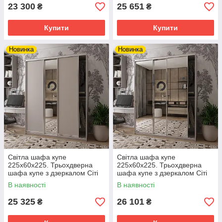
23 300
25 651
₴
₴
Купити
Купити
Новинка
Новинка
Світла шафа купе
Світла шафа купе
225х60х225. Трьохдверна
225х60х225. Трьохдверна
шафа купе з дзеркалом Сіті
шафа купе з дзеркалом Сіті
Лайт Кашемір 2 ДСП / 1
Лайт Кашемір 3 дзеркала.
В наявності
В наявності
дзеркало. Шафа у вітальню
Шафа у вітальню
25 325
26 101
₴
₴