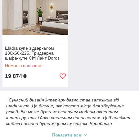
Шафа купе з дзеркалом
180х60х225. Тридверна
шафа-купе Сіті Лайт Doros
Біле дерево 2 ДСП / 1
Немає в наявності
Дзеркало
19 874
₴
Сучасний дизайн інтер’єру давно став залежним від
шафи-купе. Це більше, ніж просто місце для зберігання
речей. Він може бути як основним модним акцентом
інтер'єру, так і його стильним доповненням. Цей предмет
меблів повинен бути міцним і містким. Виробники
пропонують велику різноманітність моделей шаф, що
Показати все
робить вибір досить широким. Давайте ж ретельніше