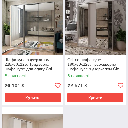
Шафа купе з дзеркалом
Світла шафа купе
225х60х225. Тридверна
180х60х225. Трьохдверна
шафа купе для одягу Сіті
шафа купе з дзеркалом Сіті
Лайт Дуб сонома 3 Дзеркала
Лайт Кашемір 1 ДСП / 2
В наявності
В наявності
225х60х225
дзеркала. Шафа у вітальню
26 101
22 571
₴
₴
Купити
Купити