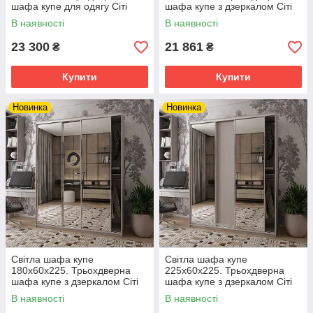
шафа купе для одягу Сіті
шафа купе з дзеркалом Сіті
Лайт Doros Дуб сонома 3
Лайт Кашемір 2 ДСП / 1
В наявності
В наявності
Дзеркала
дзеркало. Шафа у вітальню
23 300
21 861
₴
₴
Купити
Купити
Новинка
Новинка
Світла шафа купе
Світла шафа купе
180х60х225. Трьохдверна
225х60х225. Трьохдверна
шафа купе з дзеркалом Сіті
шафа купе з дзеркалом Сіті
Лайт Кашемір 3 дзеркала.
Лайт Кашемір 1 ДСП / 2
В наявності
В наявності
Шафа у вітальню
дзеркала. Шафа у вітальню